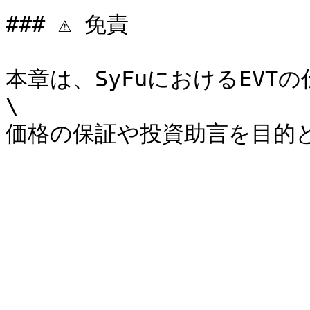
### ⚠️ 免責

本章は、SyFuにおけるEV
\
