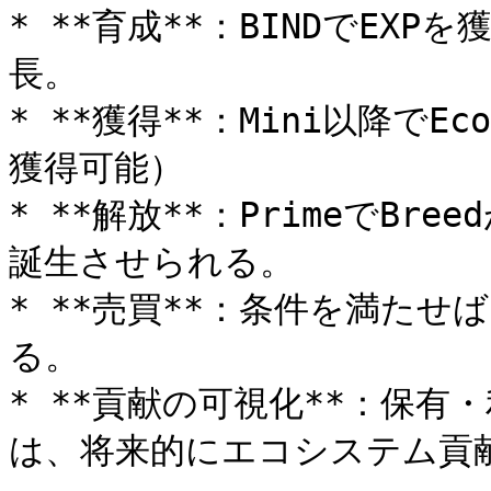
* **育成**：BINDでEXPを獲
長。

* **獲得**：Mini以降で
獲得可能）

* **解放**：PrimeでBre
誕生させられる。

* **売買**：条件を満た
る。

* **貢献の可視化**：保
は、将来的にエコシステム貢献