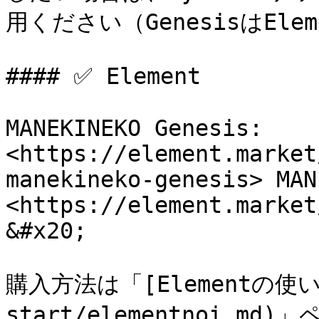
用ください（GenesisはElem
#### ✅ Element

MANEKINEKO Genesis: 
<https://element.market
manekineko-genesis> MAN
<https://element.market
&#x20;

購入方法は「[Elementの使い方