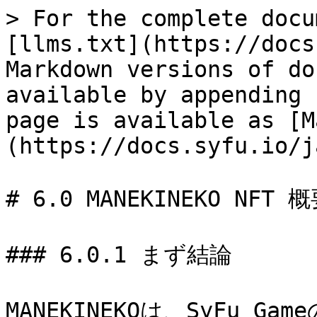
> For the complete docu
[llms.txt](https://docs
Markdown versions of do
available by appending 
page is available as [M
(https://docs.syfu.io/j
# 6.0 MANEKINEKO NFT 概
### 6.0.1 まず結論

MANEKINEKOは、SyFu G