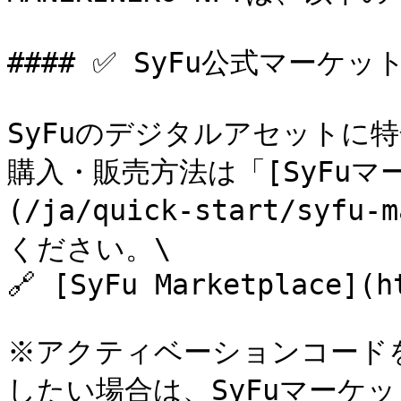
#### ✅ SyFu公式マーケ
SyFuのデジタルアセットに
購入・販売方法は「[SyFu
(/ja/quick-start/syf
ください。\

🔗 [SyFu Marketplace](h
※アクティベーションコードを
したい場合は、SyFuマーケッ