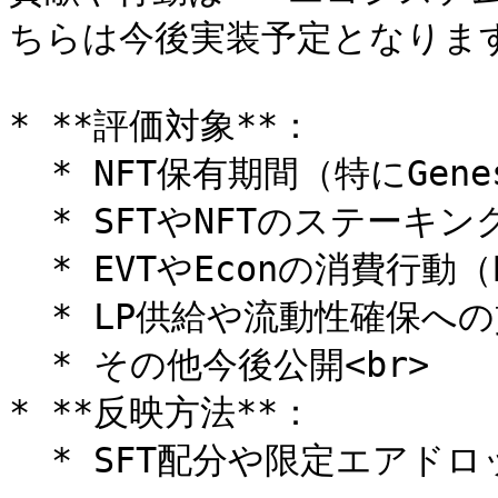
ちらは今後実装予定となります
* **評価対象**：

  * NFT保有期間（特にGenesisやOG、上位レア）

  * SFTやNFTのステーキング

  * EVTやEconの消費行動（Breed・強化・寿命回復など）

  * LP供給や流動性確保への貢献

  * その他今後公開<br>

* **反映方法**：

  * SFT配分や限定エアドロップ対象に優遇<br>
