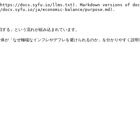
https://docs.syfu.io/llms.txt). Markdown versions of doc
/docs.syfu.io/ja/economic-balance/purpose.md).

挑戦する」という流れが組み込まれています。
