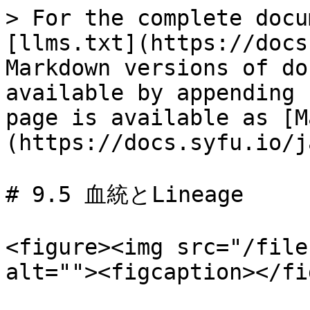
> For the complete docu
[llms.txt](https://docs
Markdown versions of do
available by appending 
page is available as [M
(https://docs.syfu.io/j
# 9.5 血統とLineage

<figure><img src="/file
alt=""><figcaption></fi