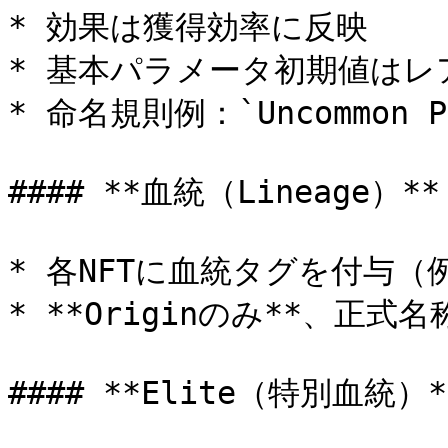
* 効果は獲得効率に反映

* 基本パラメータ初期値はレ
* 命名規則例：`Uncommon P3
#### **血統（Lineage）**

* 各NFTに血統タグを付与（例：G
* **Originのみ**、正式名称
#### **Elite（特別血統）**