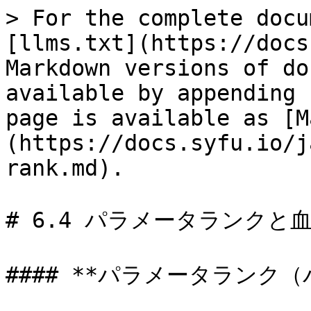
> For the complete docu
[llms.txt](https://docs
Markdown versions of do
available by appending 
page is available as [M
(https://docs.syfu.io/j
rank.md).

# 6.4 パラメータランクと血
#### **パラメータランク（