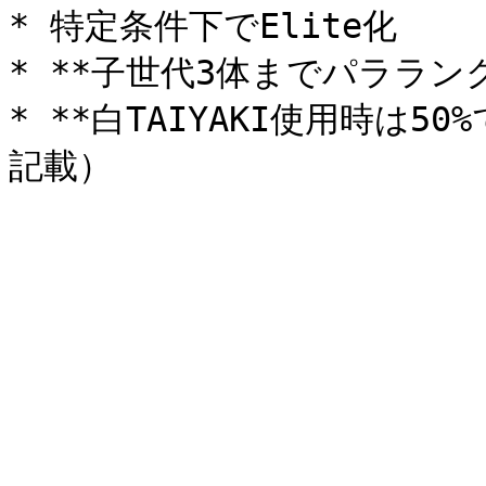
* 特定条件下でElite化

* **子世代3体までパララン
* **白TAIYAKI使用時は50