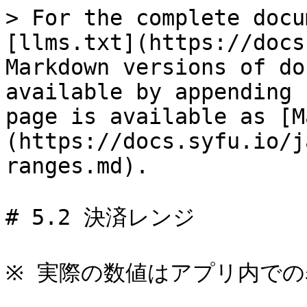
> For the complete docu
[llms.txt](https://docs
Markdown versions of do
available by appending 
page is available as [M
(https://docs.syfu.io/j
ranges.md).

# 5.2 決済レンジ

※ 実際の数値はアプリ内での