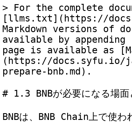
> For the complete docu
[llms.txt](https://docs
Markdown versions of do
available by appending 
page is available as [M
(https://docs.syfu.io/j
prepare-bnb.md).

# 1.3 BNBが必要になる場面
BNBは、BNB Chain上で使