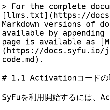
> For the complete docu
[llms.txt](https://docs
Markdown versions of do
available by appending 
page is available as [M
(https://docs.syfu.io/j
code.md).

# 1.1 Activationコード
SyFuを利用開始するには、Ac