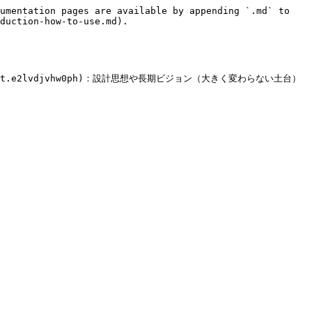
umentation pages are available by appending `.md` to 
duction-how-to-use.md).

dit?tab=t.e2lvdjvhw0ph)：設計思想や長期ビジョン（大きく変わらない土台）
