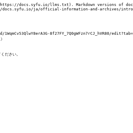
https://docs.syfu.io/llms.txt). Markdown versions of doc
/docs.syfu.io/ja/official-information-and-archives/intro
t/d/1WqmCv53QlwY8erA3G-8f27FY_7Q0gWFzn7rCJ_hVR80/e
）
