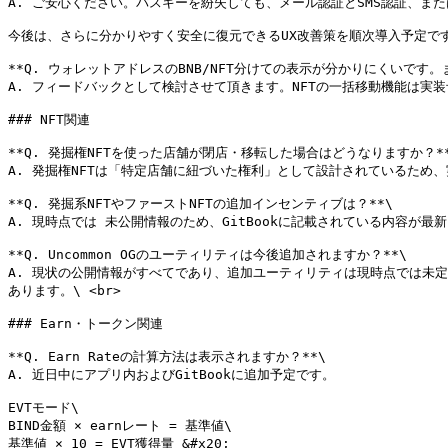
A. ご安心ください。パスキーを紛失しても、メール認証とSMS認証、またはGo
今後は、さらに分かりやすく安全に復元できるUX改善策を順次導入予定です
**Q. ウォレットアドレスのBNB/NFT分けての表示が分かりにくいです。ま
A. フィードバックとして検討させて頂きます。NFTの一括移動機能は実装
### NFT関連

**Q. 発掘権NFTを使った店舗が閉店・移転した場合はどうなりますか？**
A. 発掘権NFTは「特定店舗に紐づいた権利」として設計されているため
**Q. 発掘系NFTやファーストNFTの追加インセンティブは？**\

A. 現時点では 未公開情報のため、GitBookに記載されている内容が最
**Q. Uncommon OGのユーティリティは今後追加されますか？**\

A. 現状の公開情報がすべてであり、追加ユーティリティは現時点では未定
あります。\ <br>

### Earn・トークン関連

**Q. Earn Rateの計算方法は表示されますか？**\

A. 近日中にアプリ内およびGitBookに追加予定です。

EVTモード\

BIND金額 × earnレート = 基準値\

基準値 × 10 = EVT獲得量 &#x20;
