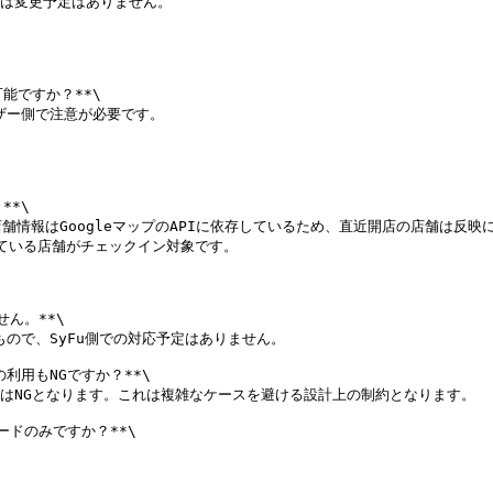
は変更予定はありません。

能ですか？**\

ザー側で注意が必要です。

*\

す。店舗情報はGoogleマップのAPIに依存しているため、直近開店の店舗は
ている店舗がチェックイン対象です。

ん。**\

ので、SyFu側での対応予定はありません。

用もNGですか？**\

はNGとなります。これは複雑なケースを避ける設計上の制約となります。

ドのみですか？**\
