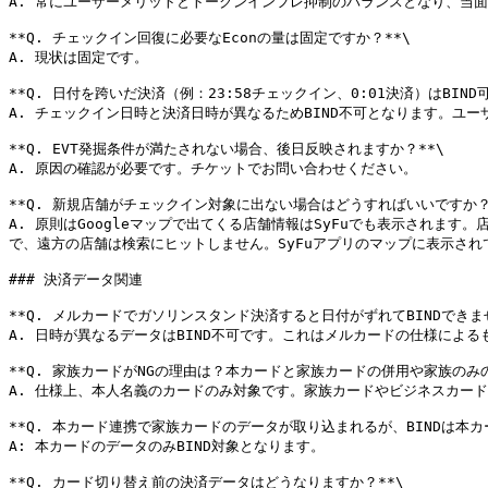
A. 常にユーザーメリットとトークンインフレ抑制のバランスとなり、当面
**Q. チェックイン回復に必要なEconの量は固定ですか？**\

A. 現状は固定です。

**Q. 日付を跨いだ決済（例：23:58チェックイン、0:01決済）はBIND可
A. チェックイン日時と決済日時が異なるためBIND不可となります。ユー
**Q. EVT発掘条件が満たされない場合、後日反映されますか？**\

A. 原因の確認が必要です。チケットでお問い合わせください。

**Q. 新規店舗がチェックイン対象に出ない場合はどうすればいいですか？*
A. 原則はGoogleマップで出てくる店舗情報はSyFuでも表示されま
で、遠方の店舗は検索にヒットしません。SyFuアプリのマップに表示され
### 決済データ関連

**Q. メルカードでガソリンスタンド決済すると日付がずれてBINDできませ
A. 日時が異なるデータはBIND不可です。これはメルカードの仕様によるも
**Q. 家族カードがNGの理由は？本カードと家族カードの併用や家族のみの利
A. 仕様上、本人名義のカードのみ対象です。家族カードやビジネスカード
**Q. 本カード連携で家族カードのデータが取り込まれるが、BINDは本カー
A: 本カードのデータのみBIND対象となります。

**Q. カード切り替え前の決済データはどうなりますか？**\
