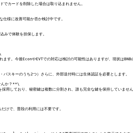
ドでカードを削除した場合は取り込まれません。

な仕様に改善可能か否か検討中です。

り込みで体験を担保します。



ます。今後EconやEVTでの対応は検討の可能性はありますが、現状はBNB
Auth・パスキーのうち2つ）さらに、外部送付時には生体認証を必要とします。

か？**\

式 を採用しており、秘密鍵は複数に分割され、誰も完全な鍵を保持していません
だけで、普段の利用には不要です。


