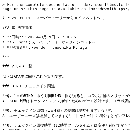
> For the complete documentation index, see [llms.txt](
page URLs; this page is available as [Markdown](https:/
# 2025-09-19 「スーパーアーリーからメインネットへ 」

### 📅 実施概要

* **日時**：2025年9月19日 21:30 JST

* **テーマ**：スーパーアーリーからメインネットへ

* **登壇者**：Founder Tomochika Kamiya

***

### ❓ Q＆A一覧

以下はAMA中に回答された質問です。

### BIND・チェックイン関連

**Q. 1日のBIND上限や月間BIND上限があると、コラボ店舗のメリットが
A. BIND上限はトークンインフレ抑制のためのゲーム設計です。コラボ
**Q. チェックイン回数（1日4回）の制限は増やせますか？**\

A. ユーザーニーズは理解していますが、4回を5〜6回に増やすとインフ
**Q. チェックイン回復時間（12時間クールタイム）は変更可能ですか？**