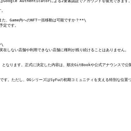
ogle Authenticatorによる2要素認証でアカウントを復元できます。
。

た、Game内へのNFT一括移動は可能ですか？**\

予定です。

\

、実在しない店舗や利用できない店舗に権利が残り続けることはありません。

新 となります。正式に決定した内容は、順次GitBookや公式アナウンスで公
です。ただし、OGシリーズはSyFuの初期コミュニティを支える特別な位