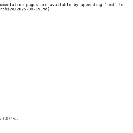
umentation pages are available by appending `.md` to 
rchive/2025-09-19.md).

りません。
