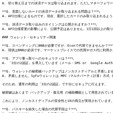
A. 切り替え日までの決済データは取り込まれます。ただしマネーフォワー
**Q. 意図しないカードの決済データが取り込まれる問題は？**\

A. API仕様によるものです。現在、選択したカードのみ取り込まれるよう
**Q. 決済データ取り込みのタイミングは公開されますか？**\

A. API仕様変更の影響により、公開予定はありません。1日1回以上の取
### ウォレット・セキュリティ関連

**Q. スペンディングにBNBが必要ですが、Econで代替できませんか？**\
A. 現状はBNBが必須です。マーケットプレイスでの売買やガス代に利用され
**Q. アプリ乗っ取りへのセキュリティは？**\

A. 「3分の2認証」を導入しています（メール・SMS or  Google 
**Q. ウォレットの秘密鍵バックアップはノンカストディアルと矛盾しません
A. 矛盾しません。SyFuウォレットは MPC（マルチパーティ計算）方
そのため、通常の利用は「3分の2認証」で十分にセキュアに行えます。

秘密鍵はあくまで バックアップ・復元用 の補助機能として用意されている
これにより、ノンカストディアルの安全性とUXの両立が実現されています。
**Q. パスキーを紛失した場合の代替手段は？**\
