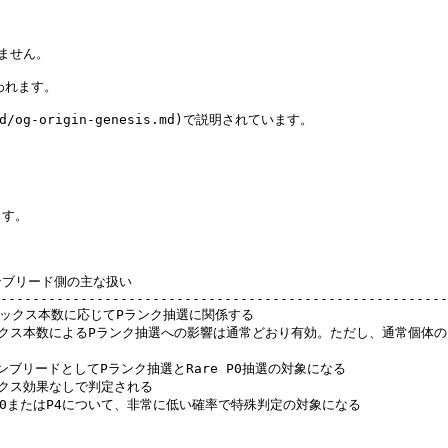
ません。

れます。

ed/og-origin-genesis.md)で説明されています。

す。

リード側の主な扱い                                           
--------------------------------------------------------
ックス本数に応じてPランク抽選に関係する                             
   | ニックス本数によるPランク抽選への影響は通常どおり有効。ただし、通常個体の
odインブリードとしてPランク抽選とRare P0抽選の対象になる                 
ス効果なしで判定される                                        
are P0またはP4について、非常に低い確率で特殊判定の対象になる                