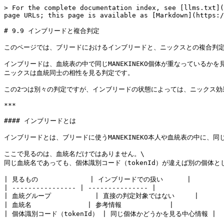
> For the complete documentation index, see [llms.txt](
page URLs; this page is available as [Markdown](https:/
# 9.9 インブリードと複合判定

このページでは、ブリードにおけるインブリードと、ニックスとの複合判定
インブリードは、血統表の中で同じMANEKINEKO個体が重なっているかを見
ニックスは血統同士の相性を見る判定です。

この2つは別々の判定ですが、インブリードの状態によっては、ニックス効
***

#### インブリードとは

インブリードとは、ブリードに使うMANEKINEKO本人や血統表の中に、同じ
ここで見るのは、血統名だけではありません。\

同じ血統名であっても、個体識別コード（tokenId）が違えば別の個体と
| 見るもの             | インブリードでの扱い      |

| ---------------- | --------------- |

| 血統グループ           | 直接の判定対象ではない     |

| 血統名              | 参考情報            |

| 個体識別コード（tokenId） | 同じ個体かどうかを見る中心情報 |
