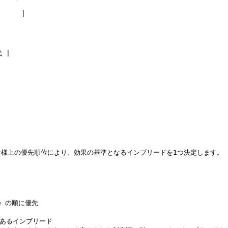
    |

 |

様上の優先順位により、効果の基準となるインブリードを1つ決定します。



le の順に優先

であるインブリード
