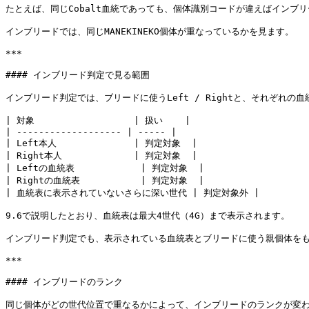
たとえば、同じCobalt血統であっても、個体識別コードが違えばインブリ
インブリードでは、同じMANEKINEKO個体が重なっているかを見ます。

***

#### インブリード判定で見る範囲

インブリード判定では、ブリードに使うLeft / Rightと、それぞれの
| 対象                  | 扱い    |

| ------------------- | ----- |

| Left本人              | 判定対象  |

| Right本人             | 判定対象  |

| Leftの血統表            | 判定対象  |

| Rightの血統表           | 判定対象  |

| 血統表に表示されていないさらに深い世代 | 判定対象外 |

9.6で説明したとおり、血統表は最大4世代（4G）まで表示されます。

インブリード判定でも、表示されている血統表とブリードに使う親個体をも
***

#### インブリードのランク

同じ個体がどの世代位置で重なるかによって、インブリードのランクが変わ