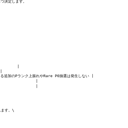
つ決定します。

       |

|

よる追加のPランク上振れやRare P0抽選は発生しない |

             |

             |

ます。\
