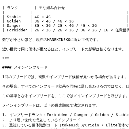
| ランク       | 主な組み合わせ                             
| --------- | --------------------------------------- |

| Stable    | 4G × 4G                                 |

| Golden    | 3G × 4G / 4G × 3G                       |

| Danger    | 3G × 3G / 2G × 4G / 4G × 2G             |

| Forbidden | 2G × 2G / 2G × 3G / 3G × 2G / 1G × 任意世代
数字が小さいほど、現在のMANEKINEKOに近い世代です。

近い世代で同じ個体が重なるほど、インブリードの影響は強くなります。

***

#### メインインブリード

1回のブリードでは、複数のインブリード候補が見つかる場合があります。

その場合、すべてのインブリード効果を同時に足し合わせるのではなく、仕
この基準となるインブリードを、ここではメインインブリードと呼びます。
メインインブリードは、以下の優先順位で決定されます。

1. インブリードランク：Forbidden / Danger / Golden / Stab
2. より近い世代で成立しているインブリード

3. 重複している個体識別コード（tokenId）がOrigin / Elite個体