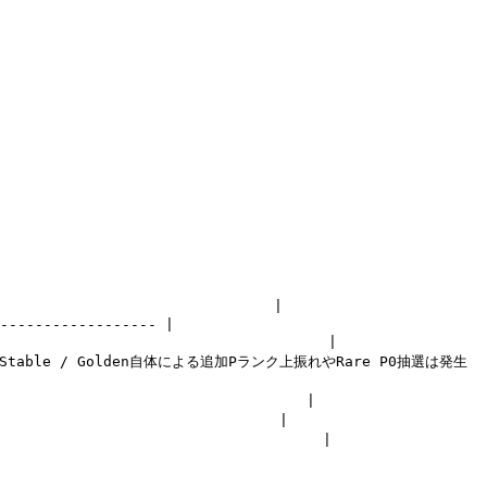
                            |

------------------ |

                                 |

Stable / Golden自体による追加Pランク上振れやRare P0抽選は発生
                               |

                             |

                                |
