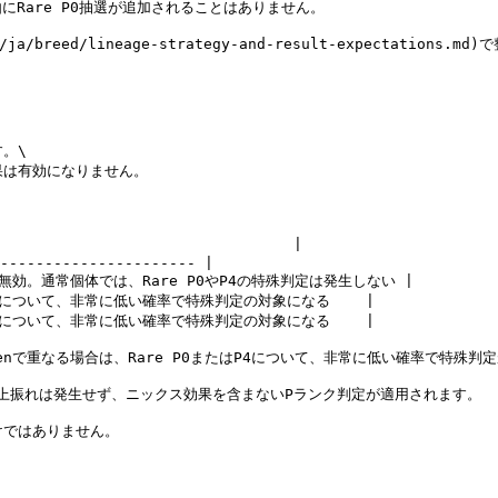
理由にRare P0抽選が追加されることはありません。

ed/lineage-strategy-and-result-expectations.md)
。\

効果は有効になりません。

                             |

---------------------- |

効果は無効。通常個体では、Rare P0やP4の特殊判定は発生しない |

0またはP4について、非常に低い確率で特殊判定の対象になる    |

0またはP4について、非常に低い確率で特殊判定の対象になる    |

biddenで重なる場合は、Rare P0またはP4について、非常に低い確率で特殊判
よるP4上振れは発生せず、ニックス効果を含まないPランク判定が適用されます。

けではありません。
