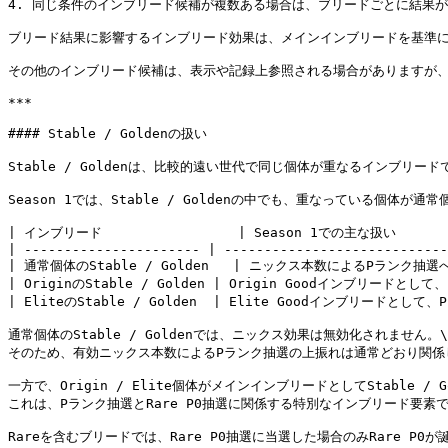
4. 同じ条件のインブリード候補が複数ある場合は、ブリードごとに結果
ブリード結果に影響するインブリード効果は、メインインブリードを基準に
その他のインブリード候補は、表示や記録上参照される場合がありますが、
***

#### Stable / Goldenの扱い

Stable / Goldenは、比較的遠い世代で同じ個体が重なるインブリードで
Season 1では、Stable / Goldenの中でも、重なっている個体が通常
| インブリード                 | Season 1での主な扱い           
| ---------------------- | ----------------------------
| 通常個体のStable / Golden   | ニックス本数によるPランク
| OriginのStable / Golden | Origin Goodインブリードとして、
| EliteのStable / Golden  | Elite Goodインブリードとして、P
通常個体のStable / Goldenでは、ニックス効果は無効化されません。\

そのため、有効ニックス本数によるPランク抽選の上振れは通常どおり関係し
一方で、Origin / Elite個体がメインインブリードとしてStable / G
これは、Pランク抽選とRare P0抽選に関係する特別なインブリード要素で
Rareを含むブリードでは、Rare P0抽選に当選した場合のみRare P0が