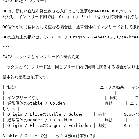
#### OGとインブリード

OGは、新しい血統を発生させる入口として重要なMANEKINEKOです。\

ただし、インブリード側では、Origin / Eliteのような特別補正は持ち
OG個体が同じ個体として重なる場合は、通常個体のインブリードとして扱わ
OGの血統上の扱いは、[9.7「OG / Origin / Genesis」](/ja/bre
***

#### ニックスとインブリードの複合判定

ニックスとインブリードは、同じブリード内で同時に関係する場合がありま
基本的な整理は以下です。

| 状態                                | ニックス効果 | インブ
| --------------------------------- | ------ | --------
| インブリードなし                          | 有効     | ニ
| 通常個体のStable / Golden              | 有効  
しない |

| Origin / EliteのStable / Golden    | 有効     | Go
| 通常個体のDanger / Forbidden           | 無効     | ニック
| Origin / EliteのDanger / Forbidden | 無効     | R
Stable / Goldenでは、ニックス効果は有効です。
