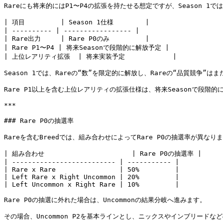
Rareにも将来的にはP1〜P4の拡張を持たせる想定ですが、Season 1では
| 項目         | Season 1仕様        |

| ---------- | ----------------- |

| Rare出力     | Rare P0のみ         |

| Rare P1〜P4 | 将来Seasonで段階的に解放予定 |

| 上位レアリティ拡張  | 将来実装予定            |

Season 1では、Rareの“数”を限定的に解放し、Rareの“品質競争”は
Rare P1以上を含む上位レアリティの拡張仕様は、将来Seasonで段階的
***

### Rare P0の抽選率

Rareを含むBreedでは、組み合わせによってRare P0の抽選率が異なりま
| 組み合わせ                      | Rare P0の抽選率 |

| -------------------------- | ----------- |

| Rare x Rare                | 50%         |

| Left Rare x Right Uncommon | 20%         |

| Left Uncommon x Right Rare | 10%         |

Rare P0の抽選に外れた場合は、Uncommonの結果分岐へ進みます。

その場合、Uncommon P2を基本ラインとし、ニックスやインブリードなどの条