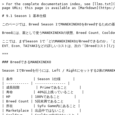
> For the complete documentation index, see [llms.txt](
page URLs; this page is available as [Markdown](https:/
# 9.1 Season 1 基本仕様

このページでは、Breed Season 1でMANEKINEKOをBreedするため
Breedには、親として使うMANEKINEKOの状態、Breed Count、C
ここでは、まずSeason 1で「どのMANEKINEKOがBreedできるの
EVT、Econ、TAIYAKIなどの詳しいコストは、次の「[Breedコスト](/ja/
***

### BreedできるMANEKINEKO

Season 1でBreedを行うには、Left / Rightにセットする2体の
| 条件          | Season 1仕様      |

| ----------- | --------------- |

| 成長段階        | Primeであること      |

| 寿命          | 40%以上残っていること    |

| HP          | 100%であること       |

| Breed Count | 5回未満であること       |

| 所在          | SyFu Game内にあること |

| Marketplace | 出品中ではないこと       |
