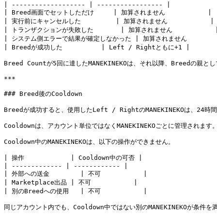
| ------------------- | ----------------- |

| Breed画面でセットしただけ     | 加算されません           |

| 実行前にキャンセルした         | 加算されません           |

| トランザクションが失敗した       | 加算されません           |
| システム側エラーで結果が確定しなかった | 加算されません         
| Breedが成功した          | Left / Rightともに+1 |

Breed Countが5回に達したMANEKINEKOは、それ以降、Breedの親
***

### Breed後のCooldown

Breedが成功すると、使用したLeft / RightのMANEKINEKOは、24時
Cooldownは、アカウント単位ではなくMANEKINEKOごとに管理されます。
Cooldown中のMANEKINEKOは、以下の操作ができません。

| 操作            | Cooldown中の可否 |

| ------------- | ------------ |

| 外部への送金        | 不可           |

| Marketplace出品 | 不可           |

| 別のBreedへの使用   | 不可           |

同じアカウント内でも、Cooldown中ではない別のMANEKINEKOが条件を満