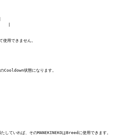


  |

として使用できません。

間のCooldown状態になります。



たしていれば、そのMANEKINEKOはBreedに使用できます。
