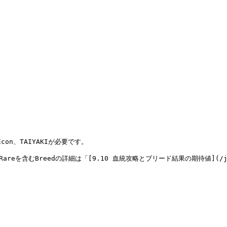
con、TAIYAKIが必要です。

areを含むBreedの詳細は「[9.10 血統攻略とブリード結果の期待値](/ja/bree