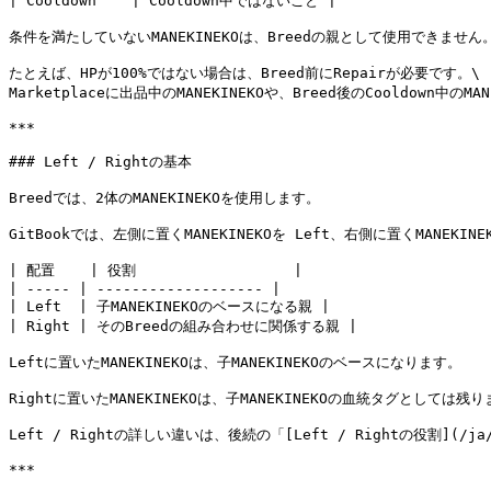
| Cooldown    | Cooldown中ではないこと |

条件を満たしていないMANEKINEKOは、Breedの親として使用できません。
たとえば、HPが100%ではない場合は、Breed前にRepairが必要です。\

Marketplaceに出品中のMANEKINEKOや、Breed後のCooldown中のM
***

### Left / Rightの基本

Breedでは、2体のMANEKINEKOを使用します。

GitBookでは、左側に置くMANEKINEKOを Left、右側に置くMANEKINE
| 配置    | 役割                  |

| ----- | ------------------- |

| Left  | 子MANEKINEKOのベースになる親 |

| Right | そのBreedの組み合わせに関係する親 |

Leftに置いたMANEKINEKOは、子MANEKINEKOのベースになります。

Rightに置いたMANEKINEKOは、子MANEKINEKOの血統タグとしては
Left / Rightの詳しい違いは、後続の「[Left / Rightの役割](/ja/b
***
