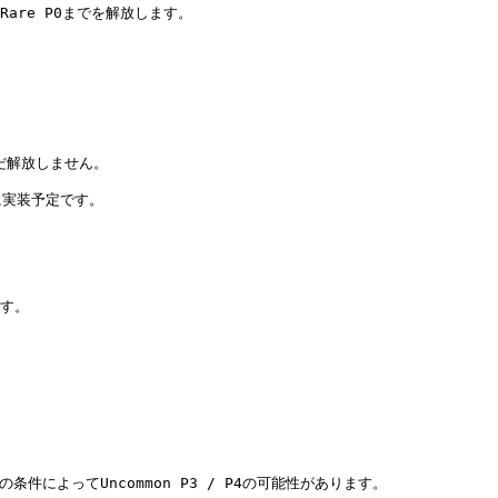
Rare P0までを解放します。

まだ解放しません。

に実装予定です。

す。

件によってUncommon P3 / P4の可能性があります。
