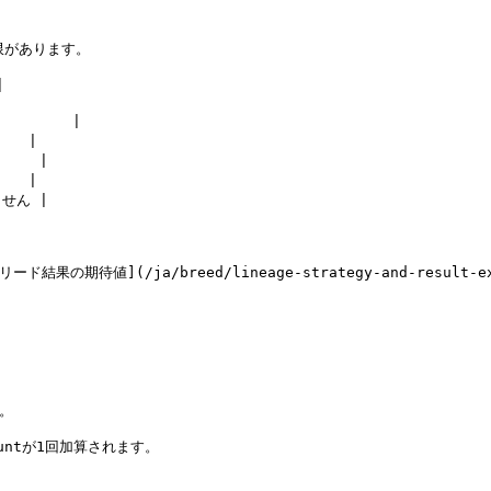
限があります。



      |

  |

   |

  |

せん |

結果の期待値](/ja/breed/lineage-strategy-and-result-e
。

Countが1回加算されます。
